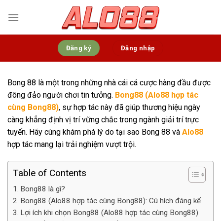
Bỏ
qua
nội
dung
Đăng ký
Đăng nhập
Bong 88 là một trong những nhà cái cá cược hàng đầu được
đông đảo người chơi tin tưởng.
Bong88 (Alo88 hợp tác
cùng Bong88)
, sự hợp tác này đã giúp thương hiệu ngày
càng khẳng định vị trí vững chắc trong ngành giải trí trực
tuyến. Hãy cùng khám phá lý do tại sao Bong 88 và
Alo88
hợp tác mang lại trải nghiệm vượt trội.
Table of Contents
Bong88 là gì?
Bong88 (Alo88 hợp tác cùng Bong88): Cú hích đáng kể
Lợi ích khi chọn Bong88 (Alo88 hợp tác cùng Bong88)