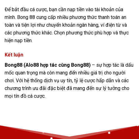
Để bắt đầu cá cược, bạn cần nạp tiền vào tài khoản của
mình. Bong 88 cung cấp nhiều phương thức thanh toán an
toàn và tiện lợi như chuyển khoản ngân hàng, ví điện từ và
các phương thức khác. Chọn phương thức phù hợp và thực
hiện nạp tiền.
Kết luận
Bong88 (Alo88 hợp tác cùng Bong88)
– sự hợp tác là dấu
mốc quan trọng mà còn mang đến nhiều giá trị cho người
chơi. Với hệ thống dịch vụ uy tín, tỷ lệ cược hấp dẫn và các
chương trình ưu đãi đặc biệt đã mang đến sự lý tưởng cho
mọi tín đồ cá cược.