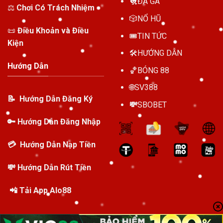
🐔
ĐÁ GÀ
⚖️
Chơi Có Trách Nhiệm
🎲
NỔ HŨ
📜
Điều Khoản và Điều
🎟️
TIN TỨC
Kiện
🛠️
HƯỚNG DẪN
Hướng Dẫn
🏀
BÓNG 88
🌐
SV388
📝
Hướng Dẫn Đăng Ký
💸
SBOBET
🔑 Hướng Dẫn Đăng Nhập
💳
Hướng Dẫn Nạp Tiền
💸 Hướng Dẫn Rút Tiền
📲
Tải App Alo88