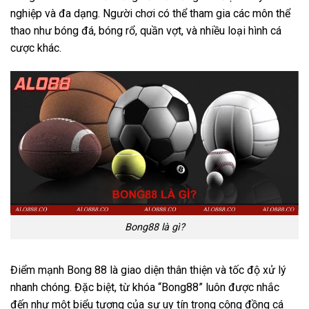
nghiệp và đa dạng. Người chơi có thể tham gia các môn thể
thao như bóng đá, bóng rổ, quần vợt, và nhiều loại hình cá
cược khác.
Bong88 là gì?
Điểm mạnh Bong 88 là giao diện thân thiện và tốc độ xử lý
nhanh chóng. Đặc biệt, từ khóa “Bong88” luôn được nhắc
đến như một biểu tượng của sự uy tín trong cộng đồng cá