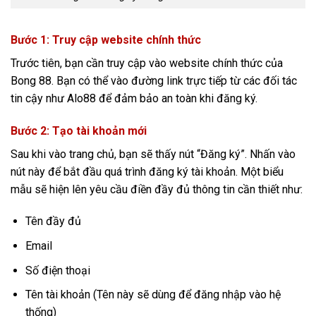
Bước 1: Truy cập website chính thức
Trước tiên, bạn cần truy cập vào website chính thức của
Bong 88. Bạn có thể vào đường link trực tiếp từ các đối tác
tin cậy như Alo88 để đảm bảo an toàn khi đăng ký.
Bước 2: Tạo tài khoản mới
Sau khi vào trang chủ, bạn sẽ thấy nút “Đăng ký”. Nhấn vào
nút này để bắt đầu quá trình đăng ký tài khoản. Một biểu
mẫu sẽ hiện lên yêu cầu điền đầy đủ thông tin cần thiết như:
Tên đầy đủ
Email
Số điện thoại
Tên tài khoản (Tên này sẽ dùng để đăng nhập vào hệ
thống)