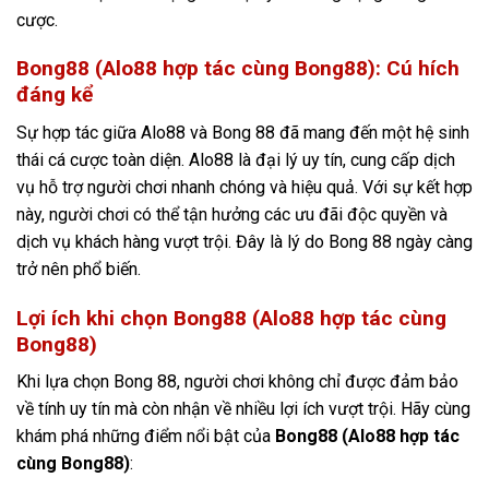
cược.
Bong88 (Alo88 hợp tác cùng Bong88): Cú hích
đáng kể
Sự hợp tác giữa Alo88 và Bong 88 đã mang đến một hệ sinh
thái cá cược toàn diện. Alo88 là đại lý uy tín, cung cấp dịch
vụ hỗ trợ người chơi nhanh chóng và hiệu quả. Với sự kết hợp
này, người chơi có thể tận hưởng các ưu đãi độc quyền và
dịch vụ khách hàng vượt trội. Đây là lý do Bong 88 ngày càng
trở nên phổ biến.
Lợi ích khi chọn Bong88 (Alo88 hợp tác cùng
Bong88)
Khi lựa chọn Bong 88, người chơi không chỉ được đảm bảo
về tính uy tín mà còn nhận về nhiều lợi ích vượt trội. Hãy cùng
khám phá những điểm nổi bật của
Bong88 (Alo88 hợp tác
cùng Bong88)
: