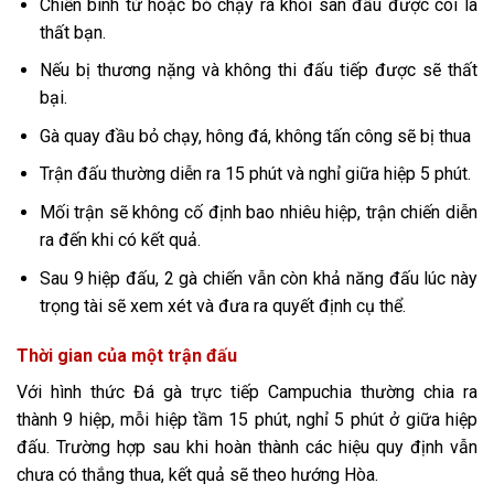
Chiến binh tử hoặc bỏ chạy ra khỏi sàn đấu được coi là
thất bạn.
Nếu bị thương nặng và không thi đấu tiếp được sẽ thất
bại.
Gà quay đầu bỏ chạy, hông đá, không tấn công sẽ bị thua
Trận đấu thường diễn ra 15 phút và nghỉ giữa hiệp 5 phút.
Mối trận sẽ không cố định bao nhiêu hiệp, trận chiến diễn
ra đến khi có kết quả.
Sau 9 hiệp đấu, 2 gà chiến vẫn còn khả năng đấu lúc này
trọng tài sẽ xem xét và đưa ra quyết định cụ thể.
Thời gian của một trận đấu
Với hình thức Đá gà trực tiếp Campuchia thường chia ra
thành 9 hiệp, mỗi hiệp tầm 15 phút, nghỉ 5 phút ở giữa hiệp
đấu. Trường hợp sau khi hoàn thành các hiệu quy định vẫn
chưa có thắng thua, kết quả sẽ theo hướng Hòa.