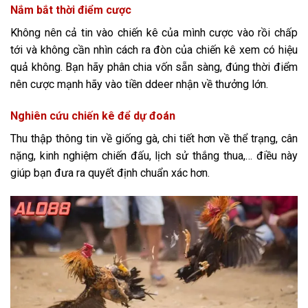
Nắm bắt thời điểm cược
Không nên cả tin vào chiến kê của mình cược vào rồi chấp
tới và không cần nhìn cách ra đòn của chiến kê xem có hiệu
quả không. Bạn hãy phân chia vốn sẵn sàng, đúng thời điểm
nên cược mạnh hãy vào tiền ddeer nhận về thưởng lớn.
Nghiên cứu chiến kê để dự đoán
Thu thập thông tin về giống gà, chi tiết hơn về thể trạng, cân
nặng, kinh nghiệm chiến đấu, lịch sử thắng thua,… điều này
giúp bạn đưa ra quyết định chuẩn xác hơn.