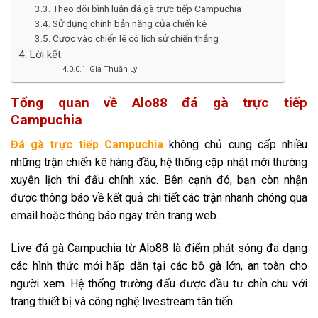
Theo dõi bình luận đá gà trực tiếp Campuchia
Sử dụng chính bản năng của chiến kê
Cược vào chiến lê có lịch sử chiến thắng
Lời kết
Gia Thuần Lý
Tổng quan về Alo88 đá gà trực tiếp
Campuchia
Đá gà trực tiếp Campuchia
không chủ cung cấp nhiều
những trận chiến kê hàng đầu, hệ thống cập nhật mới thường
xuyên lịch thi đấu chính xác. Bên cạnh đó, bạn còn nhận
được thông báo về kết quả chi tiết các trận nhanh chóng qua
email hoặc thông báo ngay trên trang web.
Live đá gà Campuchia từ Alo88 là điểm phát sóng đa dạng
các hình thức mới hấp dẫn tại các bồ gà lớn, an toàn cho
người xem. Hệ thống trường đấu được đầu tư chỉn chu với
trang thiết bị và công nghệ livestream tân tiến.