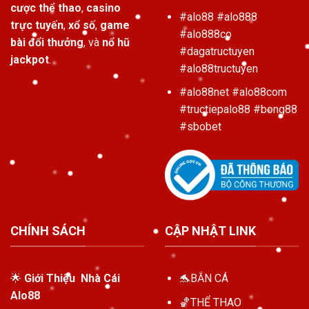
cược thể thao
,
casino
#alo88 #alo888
trực tuyến
,
xổ số
,
game
#alo888co
bài đổi thưởng
, và
nổ hũ
#dagatructuyen
jackpot
.
#alo88tructuyen
#alo88net #alo88com
#tructiepalo88 #bong88
#sbobet
CHÍNH SÁCH
CẬP NHẬT LINK
🌟
Giới Thiệu Nhà Cái
🐬
BẮN CÁ
Alo88
🏀
THỂ THAO