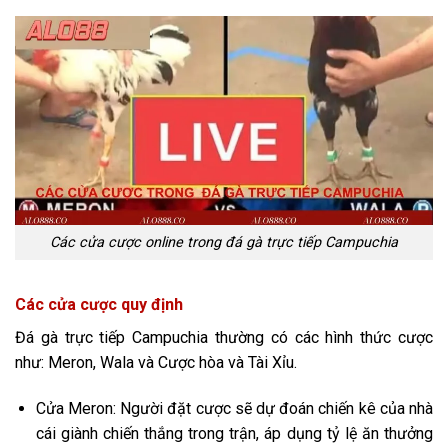
Các cửa cược online trong đá gà trực tiếp Campuchia
Các cửa cược quy định
Đá gà trực tiếp Campuchia thường có các hình thức cược
như: Meron, Wala và Cược hòa và Tài Xỉu.
Cửa Meron: Người đặt cược sẽ dự đoán chiến kê của nhà
cái giành chiến thắng trong trận, áp dụng tỷ lệ ăn thưởng