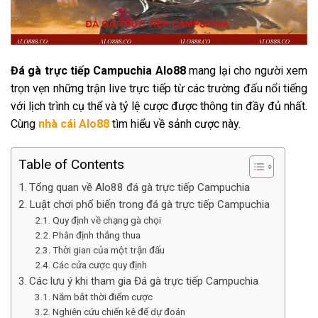
Đá gà trực tiếp Campuchia Alo88
mang lại cho người xem
trọn vẹn những trận live trực tiếp từ các trường đấu nổi tiếng
với lịch trình cụ thể và tỷ lệ cược được thông tin đầy đủ nhất.
Cùng
nhà cái Alo88
tìm hiểu về sảnh cược này.
Table of Contents
Tổng quan về Alo88 đá gà trực tiếp Campuchia
Luật chơi phổ biến trong đá gà trực tiếp Campuchia
Quy định về chạng gà chọi
Phân định thắng thua
Thời gian của một trận đấu
Các cửa cược quy định
Các lưu ý khi tham gia Đá gà trực tiếp Campuchia
Nắm bắt thời điểm cược
Nghiên cứu chiến kê để dự đoán