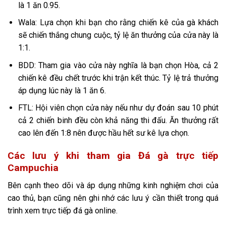
là 1 ăn 0.95.
Wala: Lựa chọn khi bạn cho rằng chiến kê của gà khách
sẽ chiến thắng chung cuộc, tỷ lệ ăn thưởng của cửa này là
1:1.
BDD: Tham gia vào cửa này nghĩa là bạn chọn Hòa, cả 2
chiến kê đều chết trước khi trận kết thúc. Tỷ lệ trả thưởng
áp dụng lúc này là 1 ăn 6.
FTL: Hội viên chọn cửa này nếu như dự đoán sau 10 phút
cả 2 chiến binh đều còn khả năng thi đấu. Ăn thưởng rất
cao lên đến 1:8 nên được hầu hết sư kê lựa chọn.
Các lưu ý khi tham gia Đá gà trực tiếp
Campuchia
Bên cạnh theo dõi và áp dụng những kinh nghiệm chơi của
cao thủ, bạn cũng nên ghi nhớ các lưu ý cần thiết trong quá
trình xem trực tiếp đá gà online.